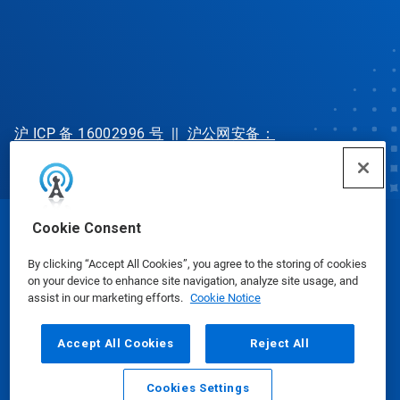
沪 ICP 备 16002996 号
||
沪公网安备：
31010702002902 号
Cookie Consent
© Ecolab Inc. 2025
By clicking “Accept All Cookies”, you agree to the storing of cookies
on your device to enhance site navigation, analyze site usage, and
Safety Data Sheets
|
Privacy Policy
|
Terms of Use
assist in our marketing efforts.
Cookie Notice
Accept All Cookies
Reject All
Cookies Settings